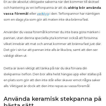
En av de absolut viktigaste sakerna när det kommer till skötsel
och hantering av en teflonpanna är att du
aldrig bör använda
vassa föremål
eller
verktyg
i den. Teflonpannor har nämligen
som en slags yta som gör att maten inte ska bränna fast.
Använder du vassa föremål kommer du inte bara göra märken i
pannan, utan denna speciella yta kommer också att försvinna
vilket innebär att mat och annat kommer att bränna fast just där.
Det gör i sin tur att pannan inte alls är lika bra, samt att den ser
väldigt sliten ut.
Detta är även viktigt att tänka på när du ska förvara din
stekpanna i teflon. Den bör allra helst hängas upp eller ställas på
en plats som gör att den inte står eller skaver emot några saker
alls. Viktigast är dock att den inte repas av vassa föremål.
Använda keramisk stekpanna på
bästa sätt