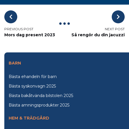
Mors dag present 2023
Så rengör du din jacuzzi
BARN
Bästa ehandeln för barn
Bästa syskonvagn 2025
Bästa bakåtvända bilstolen 2025
Bästa amningsprodukter 2025
HEM & TRÄDGÅRD