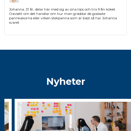
Johanna, 31 år, delar här med sig av sina tips och trix från köket.
Oavsett om det handlar om hur man gräddar de godaste
pannkakorna eller vilken stekpanna som är bäst så har Johanna
svaret.
Nyheter