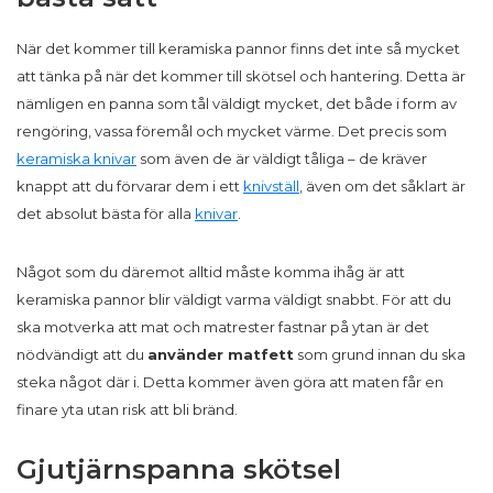
När det kommer till keramiska pannor finns det inte så mycket
att tänka på när det kommer till skötsel och hantering. Detta är
nämligen en panna som tål väldigt mycket, det både i form av
rengöring, vassa föremål och mycket värme. Det precis som
keramiska knivar
som även de är väldigt tåliga – de kräver
knappt att du förvarar dem i ett
knivställ
, även om det såklart är
det absolut bästa för alla
knivar
.
Något som du däremot alltid måste komma ihåg är att
keramiska pannor blir väldigt varma väldigt snabbt. För att du
ska motverka att mat och matrester fastnar på ytan är det
nödvändigt att du
använder matfett
som grund innan du ska
steka något där i. Detta kommer även göra att maten får en
finare yta utan risk att bli bränd.
Gjutjärnspanna skötsel