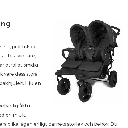
ing
använd, praktisk och
t i test vinnare,
 otroligt smidig
k vare dess stora,
 bakhjulen. Hjulen
.
ehaglig åktur.
ed en mjuk,
flera olika lägen enligt barnets storlek och behov. Du