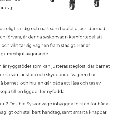
ra sig
 otroligt smidig och nätt som hopfälld, och därmed
 och förvara, är denna syskonvagn komfortabel att
 och vikt tar sig vagnen fram stadigt. Här är
iga gummihjul avgörande.
r ryggstödet som kan justeras steglöst, där barnet
letterna som är stora och skyddande. Vagnen har
på barnet, och hjulen går båda att låsa och tas av.
öpa till en liggdel för nyfödda.
Tour 2 Double Syskonvagn inbyggda fotstöd för båda
hagligt och ställbart handtag, samt smarta knappar