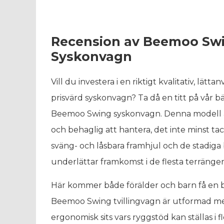
Recension av Beemoo Sw
Syskonvagn
Vill du investera i en riktigt kvalitativ, lätt
prisvärd syskonvagn? Ta då en titt på vår bäs
Beemoo Swing syskonvagn. Denna modell är
och behaglig att hantera, det inte minst tac
sväng- och låsbara framhjul och de stadiga
underlättar framkomst i de flesta terränger
Här kommer både förälder och barn få en b
Beemoo Swing tvillingvagn är utformad m
ergonomisk sits vars ryggstöd kan ställas i 