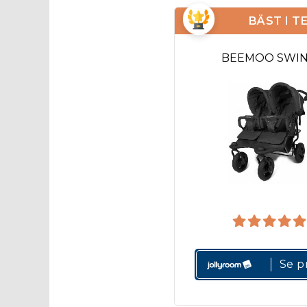
BÄST I T
BEEMOO SWI
Se pr