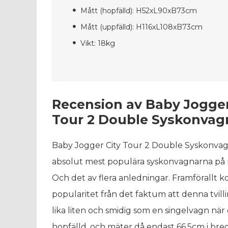
Mått (hopfälld): H52xL90xB73cm
Mått (uppfälld): H116xL108xB73cm
Vikt: 18kg
Recension av Baby Jogger
Tour 2 Double Syskonvag
Baby Jogger City Tour 2 Double Syskonvag
absolut mest populära syskonvagnarna på
Och det av flera anledningar. Framförallt
popularitet från det faktum att denna tvill
lika liten och smidig som en singelvagn när
hopfälld, och mäter då endast 66,5cm i bred