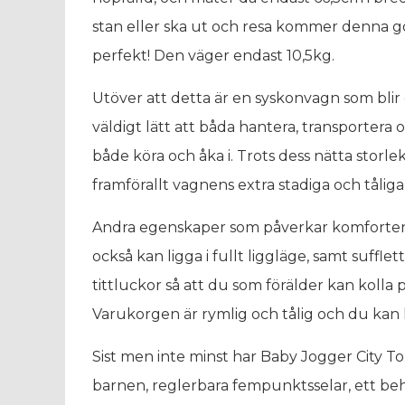
stan eller ska ut och resa kommer denna gö
perfekt! Den väger endast 10,5kg.
Utöver att detta är en syskonvagn som blir
väldigt lätt att båda hantera, transportera
både köra och åka i. Trots dess nätta storlek
framförallt vagnens extra stadiga och tål
Andra egenskaper som påverkar komforten ä
också kan ligga i fullt liggläge, samt suff
tittluckor så att du som förälder kan kolla 
Varukorgen är rymlig och tålig och du kan k
Sist men inte minst har Baby Jogger City 
barnen, reglerbara fempunktsselar, ett be