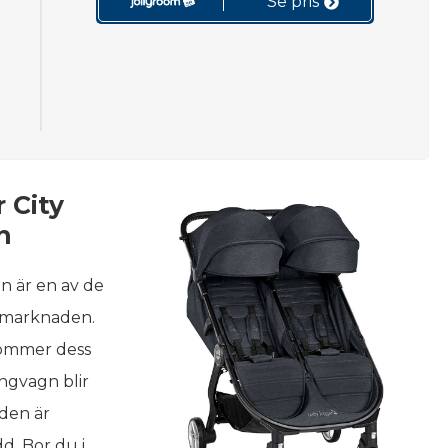
Se pris
 City
n
n är en av de
 marknaden.
 kommer dess
ingvagn blir
 den är
d. Bor du i