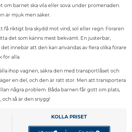
get om barnet ska vila eller sova under promenaden.
len är mjuk men säker.
tt få riktigt bra skydd mot vind, sol eller regn. Föraren
 hitta det som känns mest bekvämt. En justerbar,
 det innebär att den kan användas av flera olika förare
 för alla.
fälla ihop vagnen, säkra den med transportlåset och
ger en del, och den är rätt stor. Men att transportera
sällan några problem. Båda barnen får gott om plats,
, och så är den snygg!
KOLLA PRISET