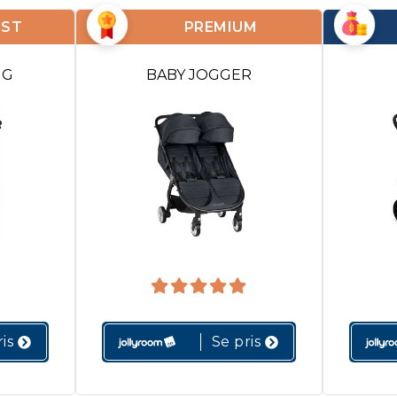
EST
PREMIUM
NG
BABY JOGGER
is
Se pris