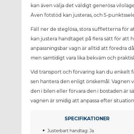
kan även välja det väldigt generösa vilolä
Även fotstöd kan justeras, och 5-punktsse
Fäll ner de steglösa, stora suffletterna för a
kan justera handtaget på flera sätt för att
anpassningsbar vagn är alltid att föredra då
men samtidigt vara lika bekväm och praktisk
Vid transport och förvaring kan du enkelt 
sen hantera den enligt önskemål. Vagnen vä
den i bilen eller förvara den i bostaden är 
vagnen är smidig att anpassa efter situation
SPECIFIKATIONER
Justerbart handtag: Ja