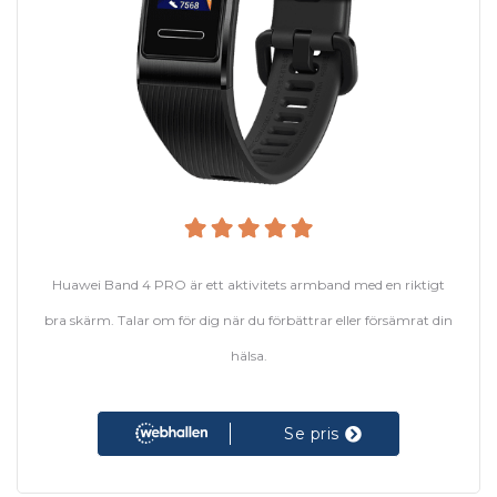
Huawei Band 4 PRO är ett aktivitets armband med en riktigt
bra skärm. Talar om för dig när du förbättrar eller försämrat din
hälsa.
Se pris