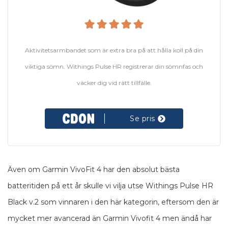
Aktivitetsarmbandet som är extra bra på att hålla koll på din
viktiga sömn. Withings Pulse HR registrerar din sömnfas och
väcker dig vid rätt tillfälle.
Se pris
Även om Garmin VivoFit 4 har den absolut bästa
batteritiden på ett år skulle vi vilja utse Withings Pulse HR
Black v.2 som vinnaren i den här kategorin, eftersom den är
mycket mer avancerad än Garmin Vivofit 4 men ändå har