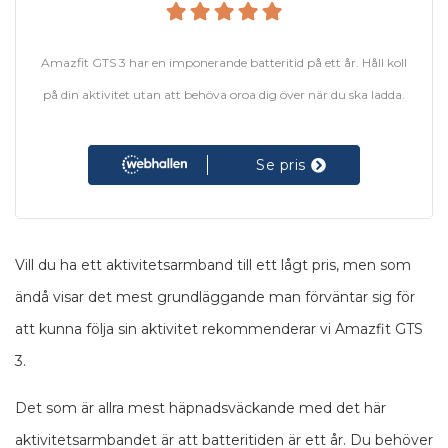
Amazfit GTS 3 har en imponerande batteritid på ett år. Håll koll
på din aktivitet utan att behöva oroa dig över när du ska ladda.
Se pris
Vill du ha ett aktivitetsarmband till ett lågt pris, men som
ändå visar det mest grundläggande man förväntar sig för
att kunna följa sin aktivitet rekommenderar vi Amazfit GTS
3.
Det som är allra mest häpnadsväckande med det här
aktivitetsarmbandet är att batteritiden är ett år. Du behöver