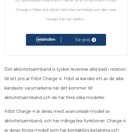
Ett aktivitetsarmband som nästan är en smartwatch. Fitbit
Charge 4 håller koll på din aktivitet samtidigt som den visar
notiser från din telefon.
Se pris
Det aktivitetsarmband vi tycker levererar allra bäst i relation
till sitt pris är Fitbit Charge 4. Fitbit är kanske ett av de allra
kändaste varumärkena när det kommer till
aktivitetsarmband och de har flera olika modeller.
Fitbit Charge 4 är deras mest avancerade modell av
aktivitetsarmband, och har många bra funktioner. Charge 4
är deras första modell som har kontaktlös betalning och