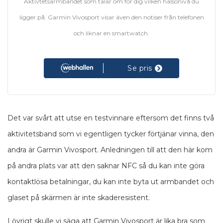
Aktivtetsarmbandet som talar om för dig vilken hälsonivå du
ligger på. Garmin Vivosport visar även den notiser från telefonen
och liknar en smartwatch.
Se pris
Det var svårt att utse en testvinnare eftersom det finns två
aktivitetsband som vi egentligen tycker förtjänar vinna, den
andra är Garmin Vivosport. Anledningen till att den här kom
på andra plats var att den saknar NFC så du kan inte göra
kontaktlösa betalningar, du kan inte byta ut armbandet och
glaset på skärmen är inte skaderesistent.
I övrigt skulle vi säga att Garmin Vivosport är lika bra som