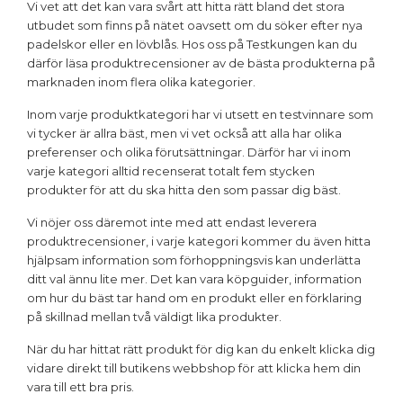
Vi vet att det kan vara svårt att hitta rätt bland det stora
utbudet som finns på nätet oavsett om du söker efter nya
padelskor eller en lövblås. Hos oss på Testkungen kan du
därför läsa produktrecensioner av de bästa produkterna på
marknaden inom flera olika kategorier.
Inom varje produktkategori har vi utsett en testvinnare som
vi tycker är allra bäst, men vi vet också att alla har olika
preferenser och olika förutsättningar. Därför har vi inom
varje kategori alltid recenserat totalt fem stycken
produkter för att du ska hitta den som passar dig bäst.
Vi nöjer oss däremot inte med att endast leverera
produktrecensioner, i varje kategori kommer du även hitta
hjälpsam information som förhoppningsvis kan underlätta
ditt val ännu lite mer. Det kan vara köpguider, information
om hur du bäst tar hand om en produkt eller en förklaring
på skillnad mellan två väldigt lika produkter.
När du har hittat rätt produkt för dig kan du enkelt klicka dig
vidare direkt till butikens webbshop för att klicka hem din
vara till ett bra pris.