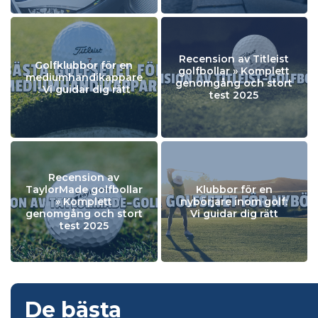
Recension av Titleist
Golfklubbor för en
golfbollar » Komplett
mediumhandikappare
genomgång och stort
: Vi guidar dig rätt
test 2025
Recension av
TaylorMade golfbollar
Klubbor för en
» Komplett
nybörjare inom golf:
genomgång och stort
Vi guidar dig rätt
test 2025
De bästa