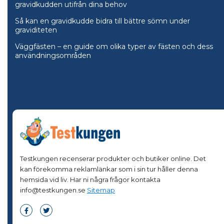
gravidkudden utifrån dina behov
Så kan en gravidkudde bidra till bättre sömn under
graviditeten
Väggfästen – en guide om olika typer av fästen och dess
användningsområden
Testkungen recenserar produkter och butiker online. Det
kan förekomma reklamlänkar som i sin tur håller denna
hemsida vid liv. Har ni några frågor kontakta
info@testkungen.se
Sitemap