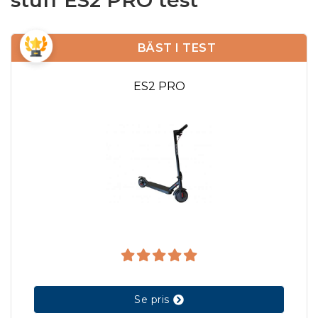
stuff ES2 PRO test
BÄST I TEST
ES2 PRO
Se pris