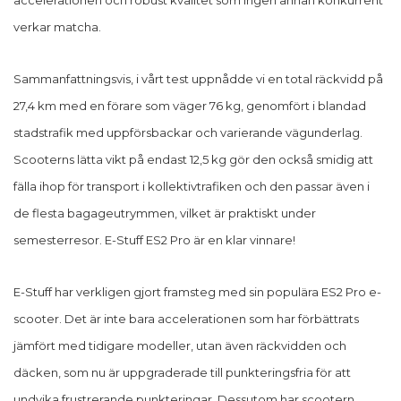
accelerationen och robust kvalitet som ingen annan konkurrent
verkar matcha.
Sammanfattningsvis, i vårt test uppnådde vi en total räckvidd på
27,4 km med en förare som väger 76 kg, genomfört i blandad
stadstrafik med uppförsbackar och varierande vägunderlag.
Scooterns lätta vikt på endast 12,5 kg gör den också smidig att
fälla ihop för transport i kollektivtrafiken och den passar även i
de flesta bagageutrymmen, vilket är praktiskt under
semesterresor. E-Stuff ES2 Pro är en klar vinnare!
E-Stuff har verkligen gjort framsteg med sin populära ES2 Pro e-
scooter. Det är inte bara accelerationen som har förbättrats
jämfört med tidigare modeller, utan även räckvidden och
däcken, som nu är uppgraderade till punkteringsfria för att
undvika frustrerande punkteringar. Dessutom har scootern