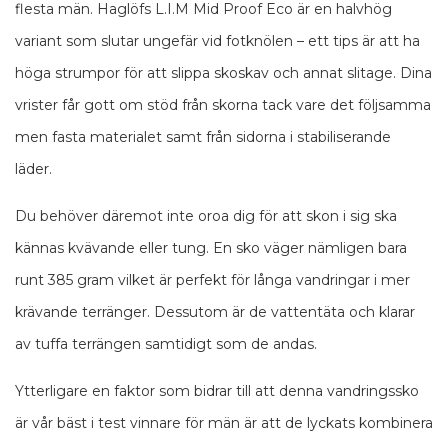
flesta män. Haglöfs L.I.M Mid Proof Eco är en halvhög
variant som slutar ungefär vid fotknölen – ett tips är att ha
höga strumpor för att slippa skoskav och annat slitage. Dina
vrister får gott om stöd från skorna tack vare det följsamma
men fasta materialet samt från sidorna i stabiliserande
läder.
Du behöver däremot inte oroa dig för att skon i sig ska
kännas kvävande eller tung. En sko väger nämligen bara
runt 385 gram vilket är perfekt för långa vandringar i mer
krävande terränger. Dessutom är de vattentäta och klarar
av tuffa terrängen samtidigt som de andas.
Ytterligare en faktor som bidrar till att denna vandringssko
är vår bäst i test vinnare för män är att de lyckats kombinera