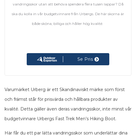
vandringsskor utan att behöva spendera flera tusen lappar? Då
ska du kolla in vår budgetvinnare från Urbergs. De här skorna är
både sköna, billiga och håller hög kvalité.
Se Pris
Varumärket Urberg är ett Skandinaviskt märke som först
och främst står för prisvärda och hållbara produkter av
kvalité. Detta gäller även deras vandringsskor, inte minst vår
budgetvinnare Urbergs Fast Trek Men’s Hiking Boot.
Här får du ett par lätta vandringsskor som underlättar dina