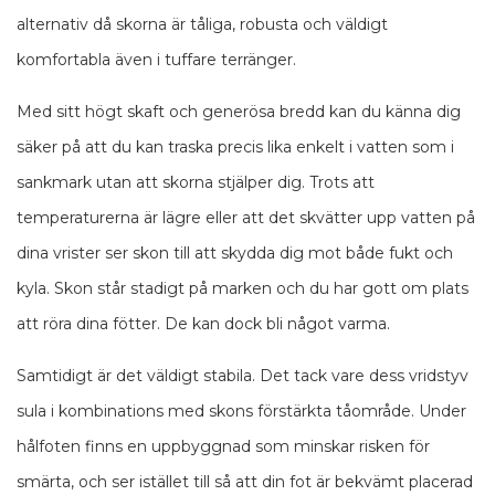
alternativ då skorna är tåliga, robusta och väldigt
komfortabla även i tuffare terränger.
Med sitt högt skaft och generösa bredd kan du känna dig
säker på att du kan traska precis lika enkelt i vatten som i
sankmark utan att skorna stjälper dig. Trots att
temperaturerna är lägre eller att det skvätter upp vatten på
dina vrister ser skon till att skydda dig mot både fukt och
kyla. Skon står stadigt på marken och du har gott om plats
att röra dina fötter. De kan dock bli något varma.
Samtidigt är det väldigt stabila. Det tack vare dess vridstyv
sula i kombinations med skons förstärkta tåområde. Under
hålfoten finns en uppbyggnad som minskar risken för
smärta, och ser istället till så att din fot är bekvämt placerad