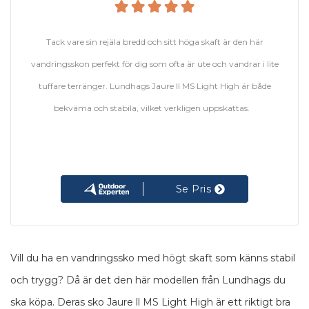
Tack vare sin rejäla bredd och sitt höga skaft är den här
vandringsskon perfekt för dig som ofta är ute och vandrar i lite
tuffare terränger. Lundhags Jaure ll MS Light High är både
bekväma och stabila, vilket verkligen uppskattas.
Se Pris
Vill du ha en vandringssko med högt skaft som känns stabil
och trygg? Då är det den här modellen från Lundhags du
ska köpa. Deras sko Jaure ll MS Light High är ett riktigt bra