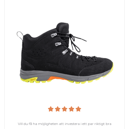
Vill du få ha möjligheten att investera i ett par riktigt bra