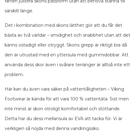
farten justera skons passform utan att behöva stanna till
särskilt länge.
Det i kombination med skons lätthet gör att du får det
bästa av två världar – smidighet och snabbhet utan att det
känns ostadigt eller otryggt. Skons grepp är riktigt bra då
den är utrustad med en yttersula med gummidobbar. Att
använda dess skor även i svårare terränger är alltså inte ett
problem.
Här kan du även vara säker på vattentåligheten – Viking
Footwear är kända för att vara 100 % vattentäta. Sist men
inte minst är skon otroligt komfortabel och stöttande.
Detta har du dess mellansula av EVA att tacka för. Vi är
verkligen så nöjda med denna vandringssko.