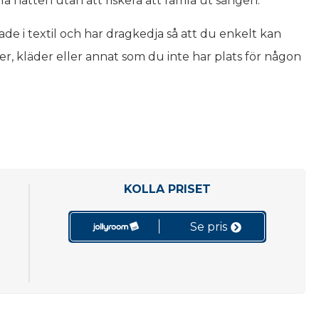
a natten utan att riskera att ramla ut sängen.
de i textil och har dragkedja så att du enkelt kan
er, kläder eller annat som du inte har plats för någon
KOLLA PRISET
Se pris