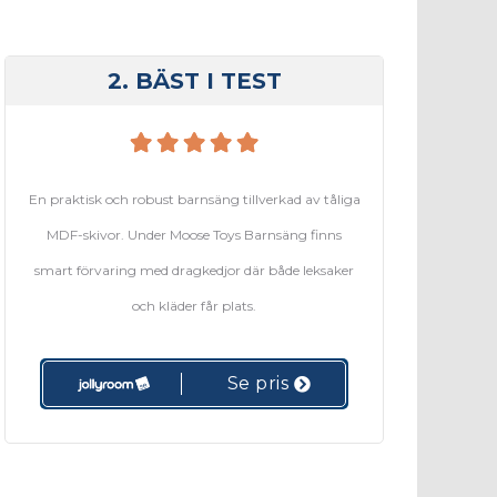
2. BÄST I TEST
En praktisk och robust barnsäng tillverkad av tåliga
MDF-skivor. Under Moose Toys Barnsäng finns
smart förvaring med dragkedjor där både leksaker
och kläder får plats.
Se pris