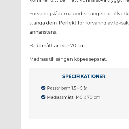
kommer ditt barn att kunna sova tryggt hel
Förvaringslådorna under sängen är tillverka
stänga dem. Perfekt för förvaring av leksak
annanstans.
Bäddmått är 140×70 cm.
Madrass till sängen köpes separat.
SPECIFIKATIONER
Passar barn 1.5 – 5 år
Madrassmått: 140 x 70 cm