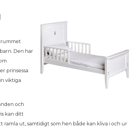
l
arnrummet
t barn. Den har
som
ler prinsessa
n viktiga
dänden och
s kan ditt
tt ramla ut, samtidigt som hen både kan kliva i och ur