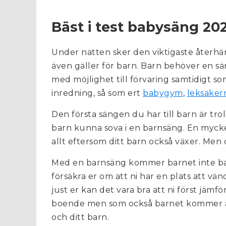
Bäst i test babysäng 20
Under natten sker den viktigaste återhämt
även gäller för barn. Barn behöver en sä
med möjlighet till förvaring samtidigt s
inredning, så som ert
babygym
,
leksaker
Den första sängen du har till barn är troli
barn kunna sova i en barnsäng. En mycke
allt eftersom ditt barn också växer. Men
Med en barnsäng kommer barnet inte bar
försäkra er om att ni har en plats att vänd
just er kan det vara bra att ni först jämfö
boende men som också barnet kommer att so
och ditt barn.