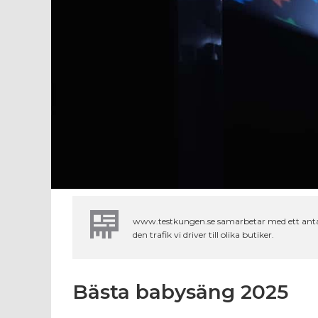
www.testkungen.se samarbetar med ett antal o
den trafik vi driver till olika butiker.
Bästa babysäng 2025