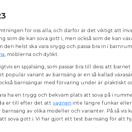
23
ningen för oss alla, och därför är det viktigt att inve
ng som de kan sova gott i, men också som de kan växa
om den helst ska vara snygg och passa bra in i barnr
na
, möblerna och dylikt.
gtvis en spjälsäng, som passar bra till dess att barnet 
t populär variant av barnsäng är en så kallad växasä
 också barnsängar med förvaring under är praktiskt o
a ha en trygg och bekväm plats att sova på i rumme
a er till efter det att
vagnen
inte längre funkar eller 
r barnsäng av olika modeller och varianter. På så vis ka
va gott i. Vi har gjort ett test barnsäng för att hjäl