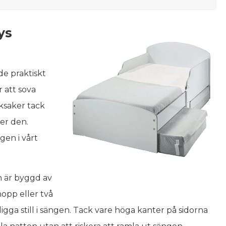
ys
e praktiskt
 att sova
ksaker tack
er den.
gen i vårt
 är byggd av
hopp eller två
ligga still i sängen. Tack vare höga kanter på sidorna