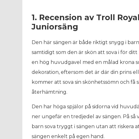
1. Recension av Troll Roya
Juniorsäng
Den här sängen är både riktigt snygg i b
samtidigt som den är skön att sova i för dit
en hög huvudgavel med en målad krona 
dekoration, eftersom det är där din prins el
kommer att sova sin skönhetssömn och få si
återhämtning.
Den har höga spjälor på sidorna vid huvu
ner ungefär en tredjedel av sängen. På så vi
barn sova tryggt i sängen utan att riskera a
sängen enkelt på egen hand.