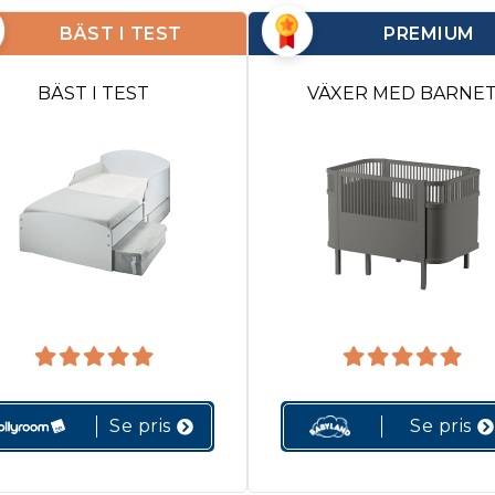
BÄST I TEST
PREMIUM
BÄST I TEST
VÄXER MED BARNE
Se pris
Se pris