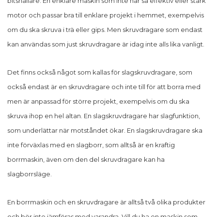
bitshållare. En enklare maskin som inte har så effektiv eller stark
motor och passar bra till enklare projekt i hemmet, exempelvis
om du ska skruva i trä eller gips. Men skruvdragare som endast
kan användas som just skruvdragare är idag inte alls lika vanligt.
Det finns också något som kallas för slagskruvdragare, som
också endast är en skruvdragare och inte till för att borra med
men är anpassad för större projekt, exempelvis om du ska
skruva ihop en hel altan. En slagskruvdragare har slagfunktion,
som underlättar när motståndet ökar. En slagskruvdragare ska
inte förväxlas med en slagborr, som alltså är en kraftig
borrmaskin, även om den del skruvdragare kan ha
slagborrsläge.
En borrmaskin och en skruvdragare är alltså två olika produkter
och bör inte jämföras med varandra. Vill du ha en maskin som