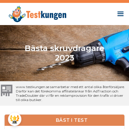
Bästa skruvdragare
2023
www.testkungen.se samarbetar med ett antal olika återförsäljare.
Därför kan det förekomma affiliatelänkar från AdTraction och
TradeDoubler där vi får en reklamprovision för den trafik vi driver
till olika butiker.
BÄST I TEST