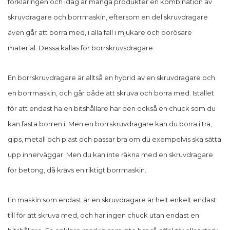
förklaringen och idag är många produkter en kombination av
skruvdragare och borrmaskin, eftersom en del skruvdragare
även går att borra med, i alla fall i mjukare och porösare
material. Dessa kallas för borrskruvsdragare.
En borrskruvdragare är alltså en hybrid av en skruvdragare och
en borrmaskin, och går både att skruva och borra med. Istället
för att endast ha en bitshållare har den också en chuck som du
kan fästa borren i. Men en borrskruvdragare kan du borra i trä,
gips, metall och plast och passar bra om du exempelvis ska sätta
upp innerväggar. Men du kan inte räkna med en skruvdragare
för betong, då krävs en riktigt borrmaskin.
En maskin som endast är en skruvdragare är helt enkelt endast
till för att skruva med, och har ingen chuck utan endast en