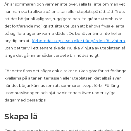
Än är sommaren och värmen inte över, i alla fall inte om man vet
hur man ska ta tillvara på sin altan eller uteplats på rätt sätt. Trots
att det börjar bli kyligare, ruggigare och lite gråare utomhus är
det fortfarande möjligt att sitta ute utan att behöva frysa eller ta
på sig flera lager av varma kläder. Du behöver ännu inte heller
bry dig om att
förbereda uteplatsen eller trädgården för vintern
,
utan det tar vi i ett senare skede. Nu ska vi njuta av uteplatsen så
länge det går innan sådant arbete blir nödvändigt!
För detta finns det några enkla saker du kan göra för att förlänga
kvällarna på altanen, terrassen eller uteplatsen, det alltså även
när det börjar kännas som att sommaren svept förbi. Förläng
utomhussäsongen och njut av din terrass även under kyliga
dagar med dessa tips!
Skapa lä
Om du inte redan har glasväggar, ett staket eller ett vindskydd