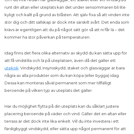
runt din altan eller uteplats kan det under sensommaren bli lite
kyligt och kallt på grund av blåsten. Att själv fixa så att vinden inte
stör dig och ditt sällskap är dock inte särskilt svårt. Det enda som
krävs är egentligen att du på något sätt gör så att ni får lä – det
kommer ha stor påverkan på temperaturen.
Idag finns det flera olika alternativ av skydd du kan sätta upp för
att få vindstilla och lä på uteplatsen, även då det gäller ett
utekök
. Vindskydd, insynsskydd, staket och glasväggar är bara
några av alla produkter som du kan köpa (eller bygga) idag.
Dessa kan monteras såväl permanent som mer tillfälligt
beroende på vilken typ av uteplats det gäller.
Har du möjlighet flytta på din uteplats kan du såklart justera
placering beroende på väder och vind. Gäller det en altan eller
terrass är det dock inte lika enkelt. Vill du inte investera i ett
färdigbyggt vindskydd, eller sätta upp något permanent för att