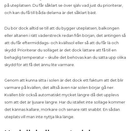
på uteplatsen. Du får såklart se över själv vad just du prioriterar,
och kan du få till båda delarna är det såklart bäst.
Du bör dock alltid se till att du bygger uteplatsen, balkongen
eller altanen i rätt väderstreck redan från början, det antingen så
att du får eftermiddags- och kvällssol eller så att du får lä och
skydd. Prioriterar du solläget är det dock lättare att få till en
behaglig temperatur – skulle det behövas kan du sätta upp olika
skydd för att få det ännu lite varmare.
Genom att kunna sitta i solen är det dock ett faktum att det blir
varmare på kvällen, det alltså även när solen börjar gå ner.
Kvällen blir också automatiskt mycket längre då det upplevs
som att det är ljusare längre. Har du istället inte solläge kommer
det kännas kallare, mörkare och senare rätt snabbt. En sådan
uteplats vill man inte nyttja lika länge.