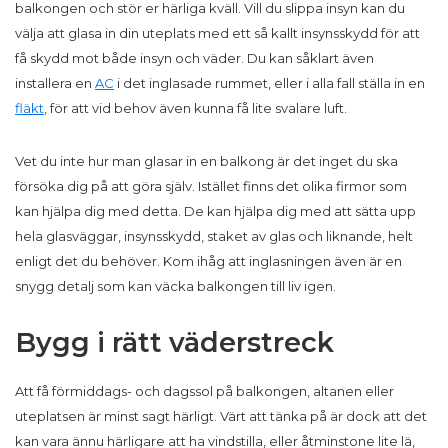
balkongen och stör er härliga kväll. Vill du slippa insyn kan du
välja att glasa in din uteplats med ett så kallt insynsskydd för att
få skydd mot både insyn och väder. Du kan såklart även
installera en
AC
i det inglasade rummet, eller i alla fall ställa in en
fläkt
, för att vid behov även kunna få lite svalare luft.
Vet du inte hur man glasar in en balkong är det inget du ska
försöka dig på att göra själv. Istället finns det olika firmor som
kan hjälpa dig med detta. De kan hjälpa dig med att sätta upp
hela glasväggar, insynsskydd, staket av glas och liknande, helt
enligt det du behöver. Kom ihåg att inglasningen även är en
snygg detalj som kan väcka balkongen till liv igen.
Bygg i rätt väderstreck
Att få förmiddags- och dagssol på balkongen, altanen eller
uteplatsen är minst sagt härligt. Värt att tänka på är dock att det
kan vara ännu härligare att ha vindstilla, eller åtminstone lite lä,