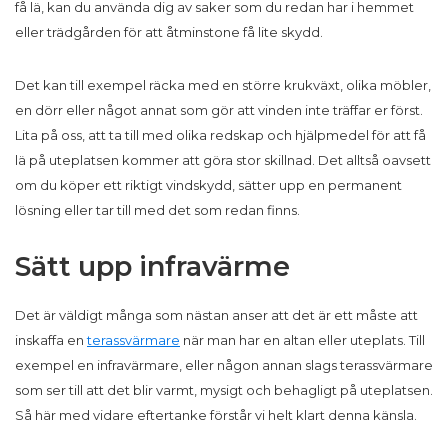
få lä, kan du använda dig av saker som du redan har i hemmet
eller trädgården för att åtminstone få lite skydd.
Det kan till exempel räcka med en större krukväxt, olika möbler,
en dörr eller något annat som gör att vinden inte träffar er först.
Lita på oss, att ta till med olika redskap och hjälpmedel för att få
lä på uteplatsen kommer att göra stor skillnad. Det alltså oavsett
om du köper ett riktigt vindskydd, sätter upp en permanent
lösning eller tar till med det som redan finns.
Sätt upp infravärme
Det är väldigt många som nästan anser att det är ett måste att
inskaffa en
terassvärmare
när man har en altan eller uteplats. Till
exempel en infravärmare, eller någon annan slags terassvärmare
som ser till att det blir varmt, mysigt och behagligt på uteplatsen.
Så här med vidare eftertanke förstår vi helt klart denna känsla.