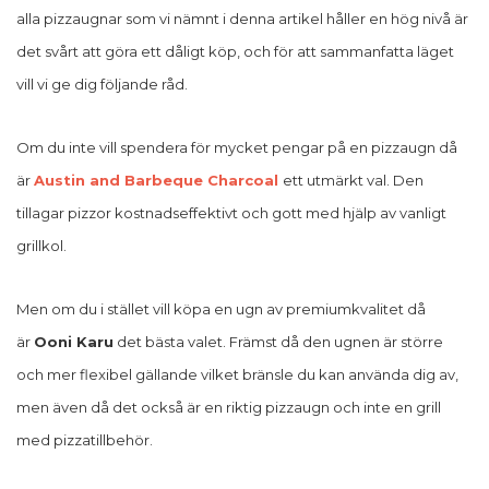
alla pizzaugnar som vi nämnt i denna artikel håller en hög nivå är
det svårt att göra ett dåligt köp, och för att sammanfatta läget
vill vi ge dig följande råd.
Om du inte vill spendera för mycket pengar på en pizzaugn då
är
Austin and Barbeque Charcoal
ett utmärkt val. Den
tillagar pizzor kostnadseffektivt och gott med hjälp av vanligt
grillkol.
Men om du i stället vill köpa en ugn av premiumkvalitet då
är
Ooni Karu
det bästa valet. Främst då den ugnen är större
och mer flexibel gällande vilket bränsle du kan använda dig av,
men även då det också är en riktig pizzaugn och inte en grill
med pizzatillbehör.