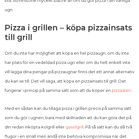
bra. Åtminstone mycket bättre än om du gör pizza i din vanliga
ugn.
Pizza i grillen – köpa pizzainsats
till grill
Om du inte har möjlighet att köpa en hel pizzaugn, om du inte
har plats för en vedeldad pizza ugn eller om du helt enkelt inte
vill lägga dina pengar på pizzaugnar finns det ett annat alternativ
du kan se till. Det vill säga, att köpa en pizzainsats till grill. Det
fungerar i princip på samma sätt som att du köper en
pizzasten
.
Med en sådan kan du tillaga pizza i grillen precis på samma sätt
som du gör i ugnen, bara med skillnaden att du kan göra det på
din redan inköpta kolgrill eller
gasolgrill
. På så sätt kan du slå två
flugor i en smäll men ändå inte behöva kompromissa när det