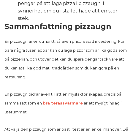
pengar på att laga pizza i pizzaugn. I
synnerhet om du i stället hade ätit en stor
stek.
Sammanfattning pizzaugn
En pizzaugn är en utmärkt, så även prispressad investering. För
bara några tusenlappar kan du laga pizzor som är lika goda som
på pizzerian, och utöver det kan du spara pengar tack vare att
du kan äta lika god mat i trädgården som du kan göra på en
restaurang.
En pizzaugn bidrar även till att en mysfaktor skapas, precis på
samma sätt som en
bra terassvärmare
är ett mysigt inslag i
uterummet.
Att välja den pizzaugn som är bäst i test är en enkel manöver. Då