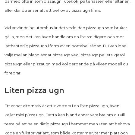
därmed ofta in som pizzaugn i utekök, på terrassen eller altanen,
eller där du anser att ett behov av pizza ugn finns.
Vid användning utomhus är det vedeldad pizzaugn som brukar
gälla, men det kan även handla om en lite smidigare och mer
lätthanterlig pizzaugn i form av en portabel sådan. Du kan idag
välja mellan bland annat pizzaugn ved, pizzaugn pellets, gasol
pizzaugn eller pizzaugn med kol beroende på vilken modell du
föredrar.
Liten pizza ugn
Ett annat alternativ är att investera i en liten pizza ugn, även
kallat mini pizza ugn. Detta kan bland annat vara bra om du vill
testa på att ha en riktig pizzaugn i hemmet men utan att behöva
köpa en fullstor variant, som både kostar mer, tar mer plats och